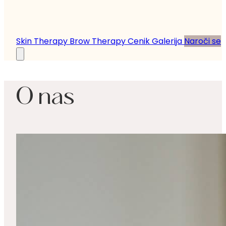
Skin Therapy
Brow Therapy
Cenik
Galerija
Naroči se
O nas