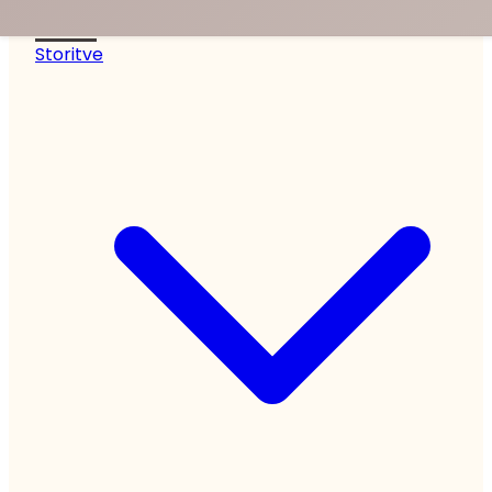
noa.
Storitve