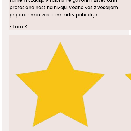
samem vzdušju v salonu ne govorim. Estetika in
profesionalnost na nivoju. Vedno vas z veseljem
priporočim in vas bom tudi v prihodnje.
- Lara K