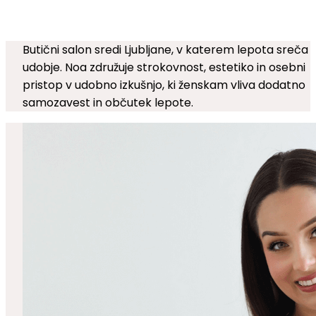
SALON & ACADEMY
Butični salon sredi Ljubljane, v katerem lepota sreča
udobje. Noa združuje strokovnost, estetiko in osebni
pristop v udobno izkušnjo, ki ženskam vliva dodatno
samozavest in občutek lepote.