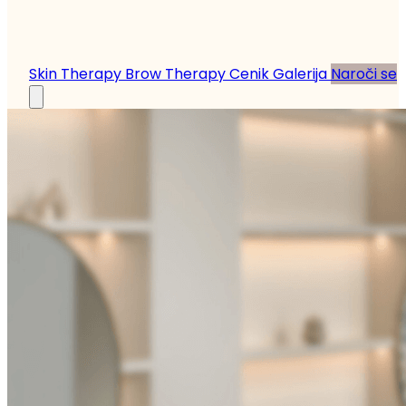
Skin Therapy
Brow Therapy
Cenik
Galerija
Naroči se