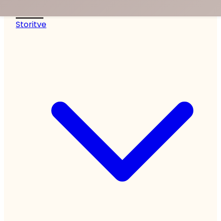
noa.
Storitve