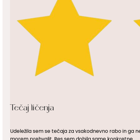
Tečaj ličenja
Udeležila sem se tečaja za vsakodnevno rabo in ga n
morem prehvalit. Res sem dobila same konkretne