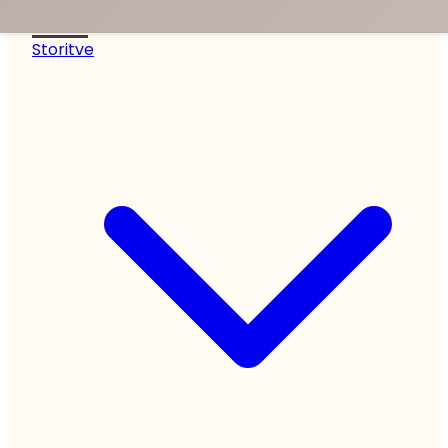
noa.
Storitve