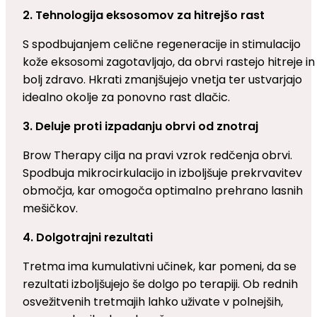
2. Tehnologija eksosomov za hitrejšo rast
S spodbujanjem celične regeneracije in stimulacijo
kože eksosomi zagotavljajo, da obrvi rastejo hitreje in
bolj zdravo. Hkrati zmanjšujejo vnetja ter ustvarjajo
idealno okolje za ponovno rast dlačic.
3. Deluje proti izpadanju obrvi od znotraj
Brow Therapy cilja na pravi vzrok redčenja obrvi.
Spodbuja mikrocirkulacijo in izboljšuje prekrvavitev
območja, kar omogoča optimalno prehrano lasnih
mešičkov.
4. Dolgotrajni rezultati
Tretma ima kumulativni učinek, kar pomeni, da se
rezultati izboljšujejo še dolgo po terapiji. Ob rednih
osvežitvenih tretmajih lahko uživate v polnejših,