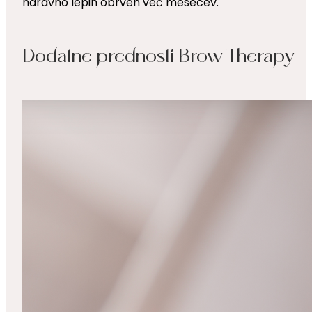
naravno lepih obrveh več mesecev.
Dodatne prednosti Brow Therapy