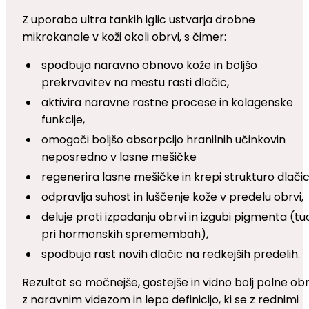
Z uporabo ultra tankih iglic ustvarja drobne
mikrokanale v koži okoli obrvi, s čimer:
spodbuja naravno obnovo kože in boljšo
prekrvavitev na mestu rasti dlačic,
aktivira naravne rastne procese in kolagenske
funkcije,
omogoči boljšo absorpcijo hranilnih učinkovin
neposredno v lasne mešičke
regenerira lasne mešičke in krepi strukturo dlačic
odpravlja suhost in luščenje kože v predelu obrvi,
deluje proti izpadanju obrvi in izgubi pigmenta (tu
pri hormonskih spremembah),
spodbuja rast novih dlačic na redkejših predelih.
Rezultat so močnejše, gostejše in vidno bolj polne obr
z naravnim videzom in lepo definicijo, ki se z rednimi