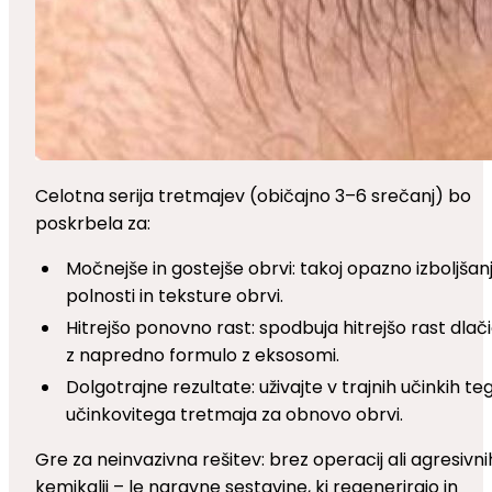
Celotna serija tretmajev (običajno 3–6 srečanj) bo
poskrbela za:
Močnejše in gostejše obrvi: takoj opazno izboljšan
polnosti in teksture obrvi.
Hitrejšo ponovno rast: spodbuja hitrejšo rast dlač
z napredno formulo z eksosomi.
Dolgotrajne rezultate: uživajte v trajnih učinkih te
učinkovitega tretmaja za obnovo obrvi.
Gre za neinvazivna rešitev: brez operacij ali agresivni
kemikalij – le naravne sestavine, ki regenerirajo in